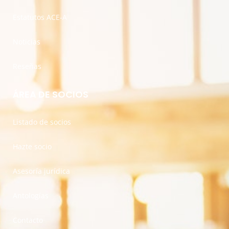
Estatutos ACE-A
Noticias
Reseñas
ÁREA DE SOCIOS
Listado de socios
Hazte socio
Asesoría jurídica
Antologías
Contacto