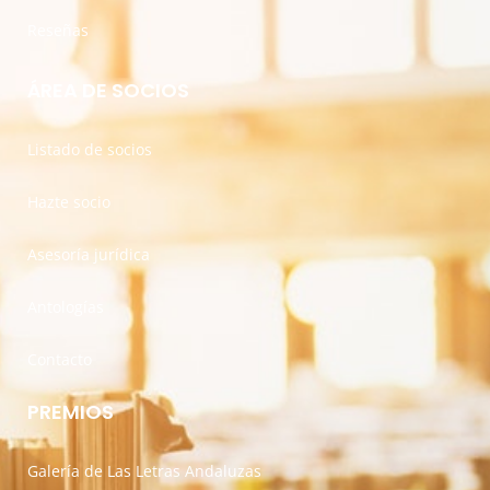
Reseñas
ÁREA DE SOCIOS
Listado de socios
Hazte socio
Asesoría jurídica
Antologías
Contacto
PREMIOS
Galería de Las Letras Andaluzas