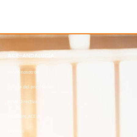
ACE-ANDALUCÍA
Sobre nosotros
Saluda del presidente
Junta directiva
Estatutos ACE-A
Noticias