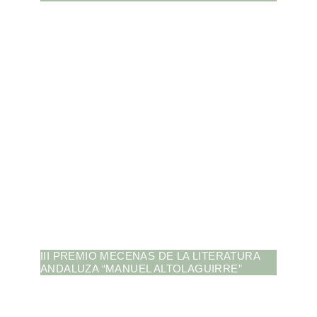
III PREMIO MECENAS DE LA LITERATURA
ANDALUZA “MANUEL ALTOLAGUIRRE”