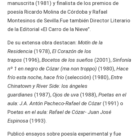
manuscrita (1981) y finalista de los premios de
poesía Ricardo Molina de Córdoba y Rafael
Montesinos de Sevilla.Fue también Director Literario
de la Editorial «El Carro de la Nieve”.
De su extensa obra destacan:
Motín de la
Residencia
(1978),
El Corazón de los
trapos
(1996),
Bocetos de los sueños
(2001),
Sinfonía
nº 1 en negro de Cózar (ma non troppo)
(1980),
Hace
frío esta noche, hace frío
(selección) (1980),
Entre
Chinatown y River Side: los ángeles
guardianes
(1987),
Ojos de uva
(1988),
Poetas en el
aula: J.A. Antón Pacheco-Rafael de Cózar
(1991) o
Po
etas en el aula: Rafael de Cózar- Juan José
Espinosa
(1993).
Publicó ensayos sobre poesía experimental y fue