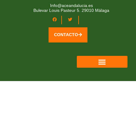
Info@aceandalucia.es
Bulevar Louis Pasteur 5. 29010 Málaga
CONTACTO
QUIÉNES SOMOS
ÁREA SOCIOS