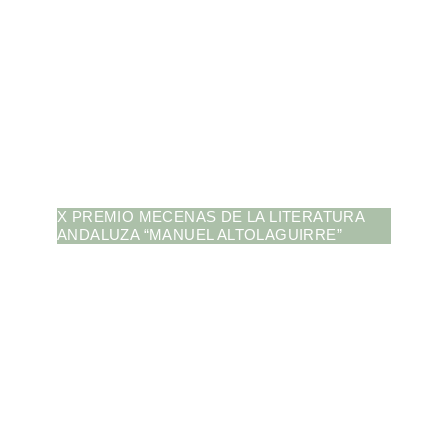
X PREMIO MECENAS DE LA LITERATURA
ANDALUZA “MANUEL ALTOLAGUIRRE”