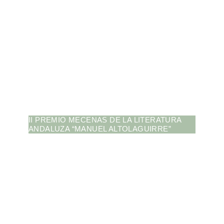
II PREMIO MECENAS DE LA LITERATURA
ANDALUZA “MANUEL ALTOLAGUIRRE”