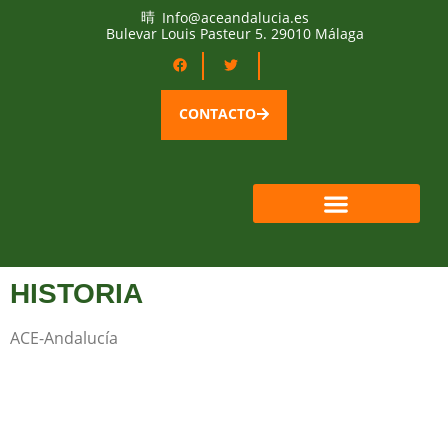
Info@aceandalucia.es
Bulevar Louis Pasteur 5. 29010 Málaga
CONTACTO
QUIÉNES SOMOS
ÁREA SOCIOS
HISTORIA
ACE-Andalucía