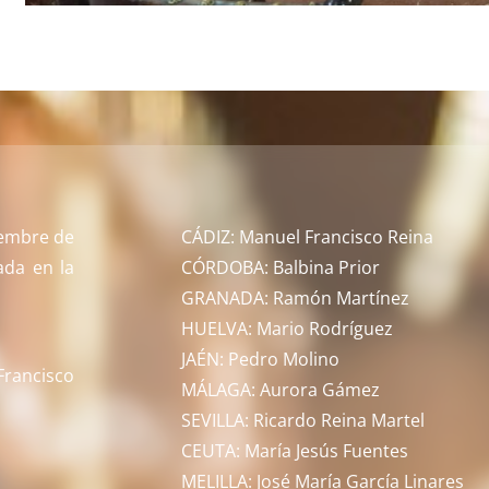
tiembre de
CÁDIZ: Manuel Francisco Reina
ada en la
CÓRDOBA: Balbina Prior
GRANADA: Ramón Martínez
HUELVA: Mario Rodríguez
JAÉN: Pedro Molino
rancisco
MÁLAGA: Aurora Gámez
SEVILLA: Ricardo Reina Martel
CEUTA: María Jesús Fuentes
MELILLA: José María García Linares