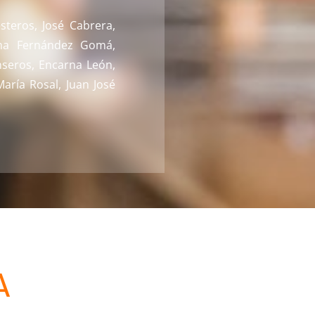
steros, José Cabrera,
oma Fernández Gomá,
nseros, Encarna León,
aría Rosal, Juan José
A