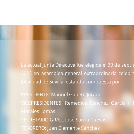
La actual Junta Directiva fue elegida el 30 de sep
2023 en asamblea general extraordinaria celebr
localidad de Sevilla, estando compuesta por:
PRESIDENTE: Manuel Gahete Jurado
VICEPRESIDENTES: Remedios Sánchez García y F
Morales Lomas
SECRETARIO GRAL.: José Sarria Cuevas
TESORERO: Juan Clemente Sánchez