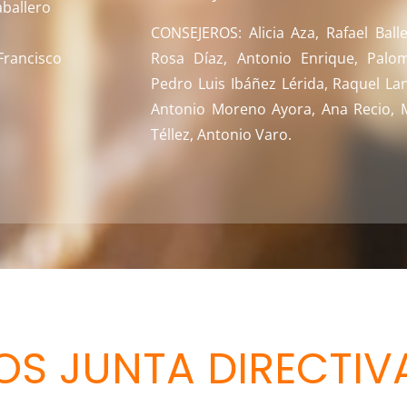
ballero
CONSEJEROS: Alicia Aza, Rafael Balle
rancisco
Rosa Díaz, Antonio Enrique, Pal
Pedro Luis Ibáñez Lérida, Raquel La
Antonio Moreno Ayora, Ana Recio, M
Téllez, Antonio Varo.
OS JUNTA DIRECTIV