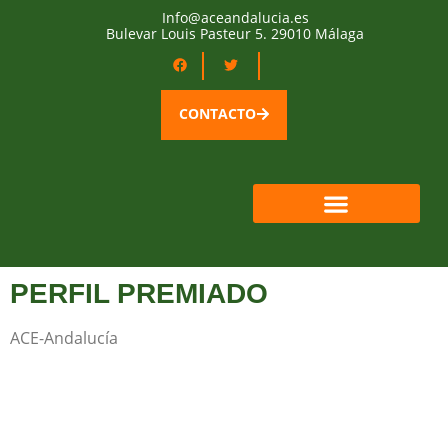
Info@aceandalucia.es
Bulevar Louis Pasteur 5. 29010 Málaga
CONTACTO
QUIÉNES SOMOS
ÁREA SOCIOS
PERFIL PREMIADO
ACE-Andalucía