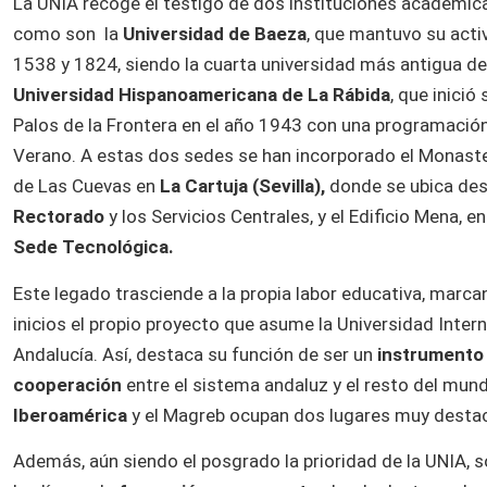
La UNIA recoge el testigo de dos instituciones académica
como son la
Universidad de Baeza
, que mantuvo su acti
1538 y 1824, siendo la cuarta universidad más antigua de 
Universidad Hispanoamericana de La Rábida
, que inició
Palos de la Frontera en el año 1943 con una programació
Verano. A estas dos sedes se han incorporado el Monaste
de Las Cuevas en
La Cartuja (Sevilla)
,
donde se ubica de
Rectorado
y los Servicios Centrales, y el Edificio Mena, e
Sede Tecnológica.
Este legado trasciende a la propia labor educativa, marc
inicios el propio proyecto que asume la Universidad Inter
Andalucía. Así, destaca su función de ser un
instrumento
cooperación
entre el sistema andaluz y el resto del mun
Iberoamérica
y el Magreb ocupan dos lugares muy desta
Además, aún siendo el posgrado la prioridad de la UNIA,