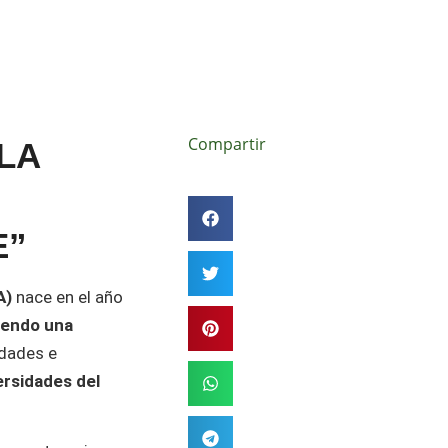
Compartir
LA
E”
A)
nace en el año
iendo una
idades e
ersidades del