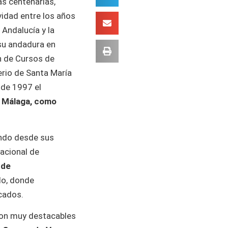
s centenarias,
vidad entre los años
Andalucía y la
 su andadura en
n de Cursos de
rio de Santa María
sde 1997 el
n
Málaga, como
ando desde sus
nacional de
 de
do, donde
cados.
 son muy destacables