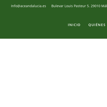
Info@aceandalucia.es
Bulevar Louis Pasteur 5. 29010 Má
INICIO
QUIÉNES
PER