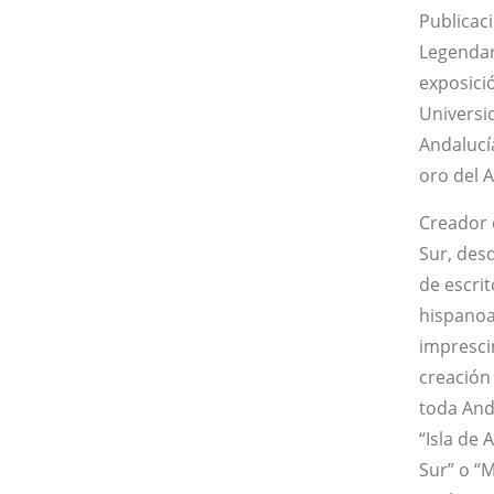
Publicac
Legendari
exposició
Universi
Andalucía
oro del 
Creador d
Sur, desd
de escri
hispanoa
impresci
creación
toda Anda
“Isla de 
Sur” o “M