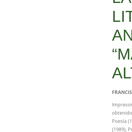
LI
A
“
AL
FRANCI
Impresor,
obtenido
Poesía (
(1989), 