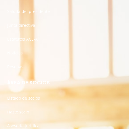
Saluda del presidente
Junta directiva
Estatutos ACE-A
Noticias
Reseñas
ÁREA DE SOCIOS
Listado de socios
Hazte socio
Asesoría jurídica