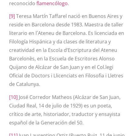
reconocido
flamencólogo
.
[9]
Teresa Martín Taffarel nació en Buenos Aires y
reside en Barcelona desde 1983. Maestra de taller
literario en l´Ateneu de Barcelona. Es licenciada en
Filología Hispánica y da clases de literatura y
creatividad en
la Escola d’Escriptura del Ateneu
Barcelonès
, en la Escuela de Escritores Alonso
Quijano de Alcázar de San Juan y en el Col.legi
Oficial de Doctors i Llicenciats en Filosofia i Lletres
de Catalunya.
[10]
José Corredor Matheos (Alcázar de San Juan,
Ciudad Real, 14 de julio de 1929) es un poeta,
crítico de arte, historiador, traductor y ensayista
español de la Generación del 50.
[11]
Juan Laurentino Ortiz (Puerto Ruiz, 11 de junio