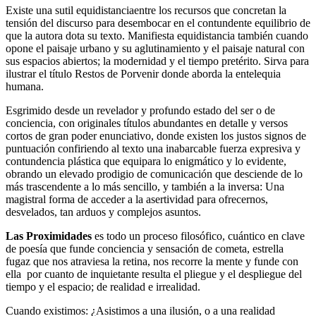
Existe una sutil equidistanciaentre los recursos que concretan la
tensión del discurso para desembocar en el contundente equilibrio de
que la autora dota su texto. Manifiesta equidistancia también cuando
opone el paisaje urbano y su aglutinamiento y el paisaje natural con
sus espacios abiertos; la modernidad y el tiempo pretérito. Sirva para
ilustrar el título Restos de Porvenir donde aborda la entelequia
humana.
Esgrimido desde un revelador y profundo estado del ser o de
conciencia, con originales títulos abundantes en detalle y versos
cortos de gran poder enunciativo, donde existen los justos signos de
puntuación confiriendo al texto una inabarcable fuerza expresiva y
contundencia plástica que equipara lo enigmático y lo evidente,
obrando un elevado prodigio de comunicación que desciende de lo
más trascendente a lo más sencillo, y también a la inversa: Una
magistral forma de acceder a la asertividad para ofrecernos,
desvelados, tan arduos y complejos asuntos.
Las Proximidades
es todo un proceso filosófico, cuántico en clave
de poesía que funde conciencia y sensación de cometa, estrella
fugaz que nos atraviesa la retina, nos recorre la mente y funde con
ella por cuanto de inquietante resulta el pliegue y el despliegue del
tiempo y el espacio; de realidad e irrealidad.
Cuando existimos: ¿Asistimos a una ilusión, o a una realidad