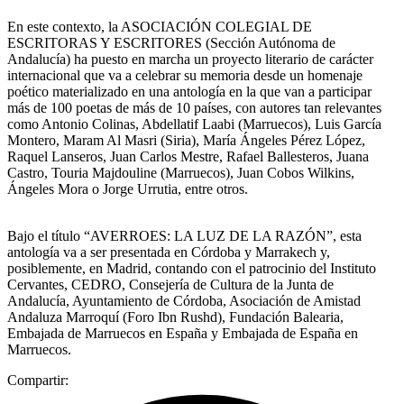
En este contexto, la ASOCIACIÓN COLEGIAL DE
ESCRITORAS Y ESCRITORES (Sección Autónoma de
Andalucía) ha puesto en marcha un proyecto literario de carácter
internacional que va a celebrar su memoria desde un homenaje
poético materializado en una antología en la que van a participar
más de 100 poetas de más de 10 países, con autores tan relevantes
como Antonio Colinas, Abdellatif Laabi (Marruecos), Luis García
Montero, Maram Al Masri (Siria), María Ángeles Pérez López,
Raquel Lanseros, Juan Carlos Mestre, Rafael Ballesteros, Juana
Castro, Touria Majdouline (Marruecos), Juan Cobos Wilkins,
Ángeles Mora o Jorge Urrutia, entre otros.
Bajo el título “AVERROES: LA LUZ DE LA RAZÓN”, esta
antología va a ser presentada en Córdoba y Marrakech y,
posiblemente, en Madrid, contando con el patrocinio del Instituto
Cervantes, CEDRO, Consejería de Cultura de la Junta de
Andalucía, Ayuntamiento de Córdoba, Asociación de Amistad
Andaluza Marroquí (Foro Ibn Rushd), Fundación Balearia,
Embajada de Marruecos en España y Embajada de España en
Marruecos.
Compartir: