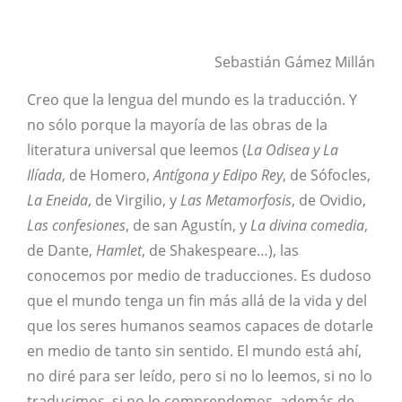
Sebastián Gámez Millán
Creo que la lengua del mundo es la traducción. Y
no sólo porque la mayoría de las obras de la
literatura universal que leemos (
La Odisea y La
Ilíada
, de Homero,
Antígona y Edipo Rey
, de Sófocles,
La Eneida
, de Virgilio, y
Las Metamorfosis
, de Ovidio,
Las confesiones
, de san Agustín, y
La divina comedia
,
de Dante,
Hamlet
, de Shakespeare…), las
conocemos por medio de traducciones. Es dudoso
que el mundo tenga un fin más allá de la vida y del
que los seres humanos seamos capaces de dotarle
en medio de tanto sin sentido. El mundo está ahí,
no diré para ser leído, pero si no lo leemos, si no lo
traducimos, si no lo comprendemos, además de