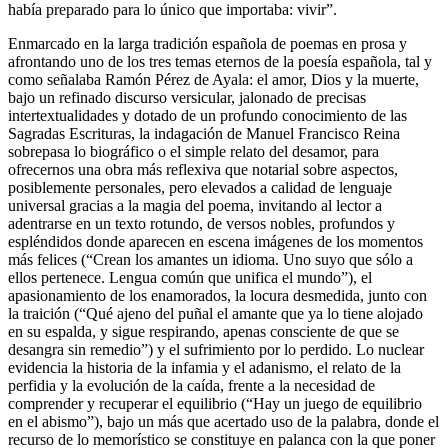
había preparado para lo único que importaba: vivir”.
Enmarcado en la larga tradición española de poemas en prosa y
afrontando uno de los tres temas eternos de la poesía española, tal y
como señalaba Ramón Pérez de Ayala: el amor, Dios y la muerte,
bajo un refinado discurso versicular, jalonado de precisas
intertextualidades y dotado de un profundo conocimiento de las
Sagradas Escrituras, la indagación de Manuel Francisco Reina
sobrepasa lo biográfico o el simple relato del desamor, para
ofrecernos una obra más reflexiva que notarial sobre aspectos,
posiblemente personales, pero elevados a calidad de lenguaje
universal gracias a la magia del poema, invitando al lector a
adentrarse en un texto rotundo, de versos nobles, profundos y
espléndidos donde aparecen en escena imágenes de los momentos
más felices (“Crean los amantes un idioma. Uno suyo que sólo a
ellos pertenece. Lengua común que unifica el mundo”), el
apasionamiento de los enamorados, la locura desmedida, junto con
la traición (“Qué ajeno del puñal el amante que ya lo tiene alojado
en su espalda, y sigue respirando, apenas consciente de que se
desangra sin remedio”) y el sufrimiento por lo perdido. Lo nuclear
evidencia la historia de la infamia y el adanismo, el relato de la
perfidia y la evolución de la caída, frente a la necesidad de
comprender y recuperar el equilibrio (“Hay un juego de equilibrio
en el abismo”), bajo un más que acertado uso de la palabra, donde el
recurso de lo memorístico se constituye en palanca con la que poner