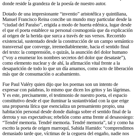
donde reside la grandeza de la poesía de nuestro autor.
Dotado de una impresionante “inventio” aristotélica y quintiliana,
Manuel Francisco Reina concibe un mundo muy particular desde la
“ciudad del Paraíso”, erigida a modo de huerta edénica, lugar desde
el que el poeta establece su personal cosmogonía que da explicación
al origen de la herida que surca a través de sus versos. Recorrido
existencial, sustentado desde la construcción de un campo semántico
transversal que converge, irremediablemente, hacia el sentido final
del texto: la comprensión, o quizás, la asunción del dolor humano
(“voy a enumerar los nombres secretos del dolor que desataste”),
como elemento nuclear y de ahí, la afirmación vital frente a la
desaparición de todo lo que un día amamos, como acto de liberación
más que de consumación o acabamiento.
Fue Paul Valéry quien dijo que los poemas son un intento de
expresar con palabras, lo mismo que dicen los gritos y las lágrimas.
Y es este, precisamente, el testimonio de nuestro poeta, el espacio
constitutivo desde el que iluminar la sustantividad con la que erige
una propuesta lírica que esencializa un pensamiento propio, una
habitación personal desde donde dialoga sobre el sentido final de la
derrota y sus expectativas; rebelión como arma frente al desasosiego:
“Tendré memoria. Tendré memoria. Tendré memoria”, tal y como ha
escrito la poeta de origen marroquí, Sahida Hamido: “comprendimos
demasiado tarde que, víctimas de la ceguera del engaño, nadie nos