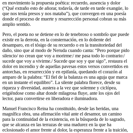
en movimiento la propuesta poética: recuerdo, ausencia y dolor
(“Qué extraño esto de añorar, todavía, de tarde en tarde exangüe, lo
que nos tenía presos y nos mataba”), que convergen en una poesía
donde el proceso de muerte y resurrección personal cobran su más
amplio sentido.
Pero, el poeta no se detiene en lo de tenebroso o sombrío que puede
existir en la derrota, en la consternación, en lo doliente del
desamparo, en el tósigo de su recuerdo o en la transitoriedad del
daño, sino que al modo de Neruda cuando canta: “Pero porque pido
silencio/ no crean que voy a morirme:/ me pasa todo lo contrario:/
sucede que voy a vivirme./ Sucede que soy y que sigo”, restaura el
dolor en incendio y de aquellas pavesas estos versos convertidos en
antorchas, en resurrección y en epifanía, quedando el corazón al
amparo de la palabra: “El fiel de la balanza es una aguja que marca
en un instante el equilibro”. La silente palabra florece, desde su
riqueza y diversidad, austera a la vez que solemne y ciclópea,
erigiéndose como altar donde milagrosa fluye, ante los ojos del
lector, para convertirse en liberadora e iluminadora.
Manuel Francisco Reina ha constituido, desde las heridas, una
magnífica obra, una afirmación vital ante el desamor, un camino
para la continuidad de la existencia, en la búsqueda de lo sagrado,
que se alcanza en las terrazas de una madurez en la que ha
eclosionado el amor frente al dolor, la esperanza frente a la traición,