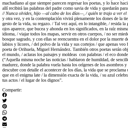
machadiano al que siempre parecen regresar los poetas, y lo hace haci
allí recibirá las palabras del padre como savia de vida y quedarán par
// Nunca olvides, hijo —al cabo de los días—, / quién te trajo a ver e
y otra vez, y en la contemplación vivirá plenamente los dones de la tie
gesto de la vida, su regazo. / Tal vez aquí, en lo intangible, / resida 
ojos aparece, que bucea y ahonda en los significados, en la raíz misma d
idioma, / viajar todos los mapas, servir en otros cuerpos, / no ser mied
bosque sagrado, y con ellas se reencuentra en el dolor por la muerte 
labios y licores, / del polvo de la vida y sus cortejos / que apenas veo 
poeta de Orihuela, Miguel Hernández. También otros poetas serán obje
el mundo, / aclaras los paisajes y moldeas con palabras / el eco donde
(“Aquella misma noche las noticias / hablaron de humildad, de sencil
madurez, donde la palabra vuela hasta los orígenes de los asombros y e
descubre con detalle el acontecer de los días, la vida que se proclama ú
que en el enigma late / la dimensión exacta de la vida, / su azul celeb
tus actos / el lugar de los dignos”.
Compartir: