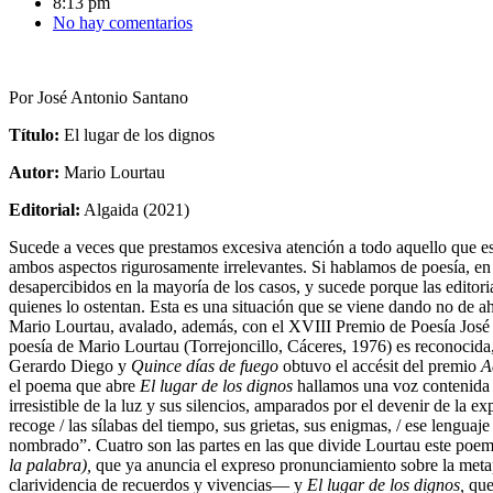
8:13 pm
No hay comentarios
Por José Antonio Santano
Título:
El lugar de los dignos
Autor:
Mario Lourtau
Editorial:
Algaida (2021)
Sucede a veces que prestamos excesiva atención a todo aquello que 
ambos aspectos rigurosamente irrelevantes. Si hablamos de poesía, en 
desapercibidos en la mayoría de los casos, y sucede porque las editor
quienes lo ostentan. Esta es una situación que se viene dando no de
Mario Lourtau, avalado, además, con el XVIII Premio de Poesía José 
poesía de Mario Lourtau (Torrejoncillo, Cáceres, 1976) es reconocida,
Gerardo Diego y
Quince días de fuego
obtuvo el accésit del premio
A
el poema que abre
El lugar de los dignos
hallamos una voz contenida y
irresistible de la luz y sus silencios, amparados por el devenir de la
recoge / las sílabas del tiempo, sus grietas, sus enigmas, / ese lenguaj
nombrado”. Cuatro son las partes en las que divide Lourtau este poe
la palabra),
que ya anuncia el expreso pronunciamiento sobre la met
clarividencia de recuerdos y vivencias— y
El lugar de los dignos,
que