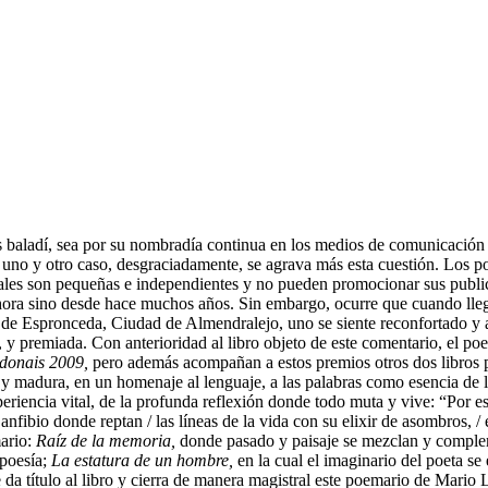
es baladí, sea por su nombradía continua en los medios de comunicaci
uno y otro caso, desgraciadamente, se agrava más esta cuestión. Los poe
iales son pequeñas e independientes y no pueden promocionar sus publica
 ahora sino desde hace muchos años. Sin embargo, ocurre que cuando ll
de Espronceda, Ciudad de Almendralejo, uno se siente reconfortado y a
 y premiada. Con anterioridad al libro objeto de este comentario, el p
donais 2009,
pero además acompañan a estos premios otros dos libros 
 madura, en un homenaje al lenguaje, a las palabras como esencia de la 
 experiencia vital, de la profunda reflexión donde todo muta y vive: “P
e anfibio donde reptan / las líneas de la vida con su elixir de asombros, 
mario:
Raíz de la memoria,
donde pasado y paisaje se mezclan y compl
apoesía;
La estatura de un hombre,
en la cual el imaginario del poeta 
 da título al libro y cierra de manera magistral este poemario de Mario 