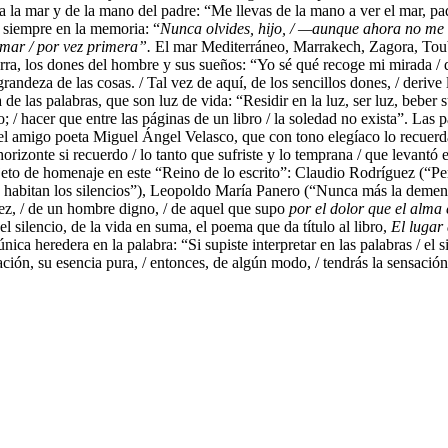
a la mar y de la mano del padre: “Me llevas de la mano a ver el mar, pa
a siempre en la memoria: “
Nunca olvides, hijo, / —aunque ahora no me 
l mar / por vez primera”.
El mar Mediterráneo, Marrakech, Zagora, Toubk
rra, los dones del hombre y sus sueños: “Yo sé qué recoge mi mirada / de
la grandeza de las cosas. / Tal vez de aquí, de los sencillos dones, / deri
e las palabras, que son luz de vida: “Residir en la luz, ser luz, beber su
o; / hacer que entre las páginas de un libro / la soledad no exista”. Las
del amigo poeta Miguel Ángel Velasco, que con tono elegíaco lo recuerda
horizonte si recuerdo / lo tanto que sufriste y lo temprana / que levantó e
to de homenaje en este “Reino de lo escrito”: Claudio Rodríguez (“Pero
 habitan los silencios”), Leopoldo María Panero (“Nunca más la demencia,
lez, / de un hombre digno, / de aquel que supo
por el dolor que el alma 
l silencio, de la vida en suma, el poema que da título al libro,
El lugar 
nica heredera en la palabra: “Si supiste interpretar en las palabras / el
ración, su esencia pura, / entonces, de algún modo, / tendrás la sensación