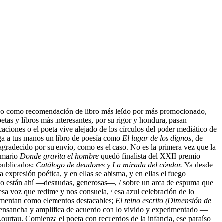
ón o como recomendación de libro más leído por más promocionado,
tas y libros más interesantes, por su rigor y hondura, pasan
ciones o el poeta vive alejado de los círculos del poder mediático de
ega a tus manos un libro de poesía como
El lugar de los dignos,
de
gradecido por su envío, como es el caso. No es la primera vez que la
oemario
Donde gravita el hombre
quedó finalista del XXII premio
publicados:
Catálogo de deudores
y
La mirada del cóndor.
Ya desde
expresión poética, y en ellas se abisma, y en ellas el fuego
or eso están ahí —desnudas, generosas—, / sobre un arca de espuma que
/ esa voz que redime y nos consuela, / esa azul celebración de lo
ementan como elementos destacables;
El reino escrito (Dimensión de
se ensancha y amplifica de acuerdo con lo vivido y experimentado —
Lourtau. Comienza el poeta con recuerdos de la infancia, ese paraíso