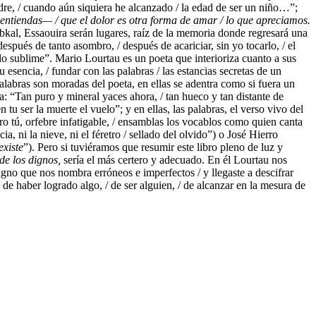
dre, / cuando aún siquiera he alcanzado / la edad de ser un niño…”;
entiendas— / que el dolor es otra forma de amar / lo que apreciamos.
al, Essaouira serán lugares, raíz de la memoria donde regresará una
spués de tanto asombro, / después de acariciar, sin yo tocarlo, / el
ve lo sublime”. Mario Lourtau es un poeta que interioriza cuanto a sus
 esencia, / fundar con las palabras / las estancias secretas de un
 palabras son moradas del poeta, en ellas se adentra como si fuera un
: “Tan puro y mineral yaces ahora, / tan hueco y tan distante de
n tu ser la muerte el vuelo”; y en ellas, las palabras, el verso vivo del
 tú, orfebre infatigable, / ensamblas los vocablos como quien canta
 ni la nieve, ni el féretro / sellado del olvido”) o José Hierro
existe
”). Pero si tuviéramos que resumir este libro pleno de luz y
de los dignos,
sería el más certero y adecuado. En él Lourtau nos
 signo que nos nombra erróneos e imperfectos / y llegaste a descifrar
 de haber logrado algo, / de ser alguien, / de alcanzar en la mesura de