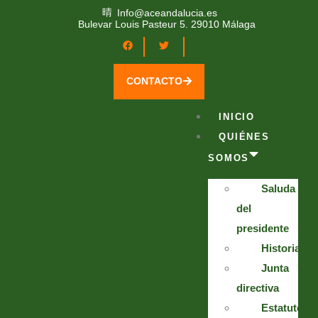
Info@aceandalucia.es
Bulevar Louis Pasteur 5. 29010 Málaga
CONTACTO
INICIO
QUIÉNES
SOMOS
Saluda
del
presidente
Historia
Junta
directiva
Estatuto