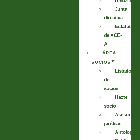
Historia
Junta
directiva
Estatuto
de ACE-
A
ÁREA
SOCIOS
Listado
de
socios
Hazte
socio
Asesoría
jurídica
Antologías