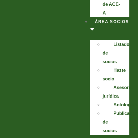
de ACE-
A
ÁREA SOCIOS
Listado
de
socios
Hazte
socio
Asesoría
jurídica
Antologías
Publicacio
de
socios