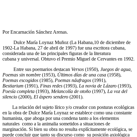
Por Encarnación Sánchez Arenas.
Dulce María Loynaz Muñoz (La Habana,10 de diciembre de
1902-La Habana, 27 de abril de 1997) fue una escritora cubana,
considerada una de las principales figuras de la literatura
cubana y universal. Obtuvo el Premio Miguel de Cervantes en 1992.
Entre sus poemarios destacan
Versos
(1950),
Juegos de agua,
Poemas sin nombre
(1953),
Últimos días de una casa
(1958),
Poemas escogidos
(1985),
Poemas náufragos
(1991),
Bestiarium
(1991),
Finas redes
(1993),
La novia de Lázaro
(1993),
Poesía completa
(1993),
Melancolía de otoño
(1997),
La voz del
silencio
(2000),
El áspero sendero
(2001).
La relación del sujeto lírico y/o creador con posturas ecológicas
en la obra de Dulce María Loynaz se establece como una constante
humanista, que aboga por una condena tanto a los elementos
naturales como a la animalia sometidos a situaciones de
marginación. Si bien su obra no resulta explícitamente ecológica, se
puede concluir que tanto su discurso como su posición axiológica