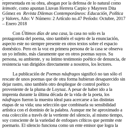
representada en su obra, abogan por la defensa de lo natural como
leimotiv
, como apuntan Liuvan Herrera Carpio y Mayreen Dita
Gómez en
Revista Dilemas Contemporáneos: Educación, Política
y Valores
, Año: V Número: 2 Artículo no.47 Período: Octubre, 2017
– Enero 2018
Con
Últimos días de una casa
, la casa no solo es la
protagonista del poema, sino también el sujeto de la enunciación,
aspecto este no siempre presente en otros textos sobre el espacio
doméstico. Pero en la voz en primera persona de la casa se observa
un yo infinito, más claramente que en otros poemas suyos. Su
persona, su ambiente, y su íntimo testimonio poético de denuncia, de
resistencia van dirigidos directamente a nosotros, los lectores.
La publicación de
Poemas náufragos
significó no tan sólo el
rescate de unos poemas que de otra forma hubieran desaparecido sin
dejar rastro, sino también otro despliegue de control poético
proveniente de la pluma de Loynaz. A pesar de haber ido a la
imprenta durante la última década de la vida de la poeta, los
náufragos
fueron la muestra ideal para acercarse a las distintas
etapas de su vida; una selección que combinaría su sensibilidad
artística con el dominio de la palabra. Aunque me he aproximado a
esta colección a través de la vertiente del silencio, al mismo tiempo,
soy consciente de la variedad de enfoques críticos que permite este
poemario. El silencio funciona como un ente emisor que logra la