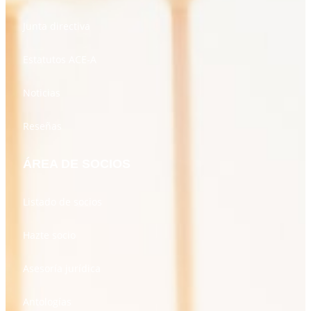
Junta directiva
Estatutos ACE-A
Noticias
Reseñas
ÁREA DE SOCIOS
Listado de socios
Hazte socio
Asesoría jurídica
Antologías