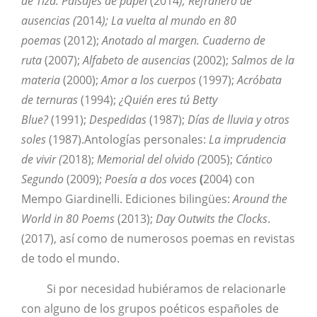
de Tiza. Paisajes de papel
(2014
); Refranero de
ausencias (
2014
); La vuelta al mundo en 80
poemas
(2012);
Anotado al margen. Cuaderno de
ruta
(2007);
Alfabeto de ausencias
(2002);
Salmos de la
materia
(2000);
Amor a los cuerpos
(1997);
Acróbata
de ternuras
(1994);
¿Quién eres tú Betty
Blue?
(1991);
Despedidas
(1987);
Días de lluvia y otros
soles
(1987).Antologías personales:
La imprudencia
de vivir (
2018);
Memorial del olvido (
2005);
Cántico
Segundo
(2009);
Poesía a dos voces
(
2004) con
Mempo Giardinelli. Ediciones bilingües:
Around the
World in 80 Poems
(2013);
Day Outwits the Clocks
.
(2017), así como de numerosos poemas en revistas
de todo el mundo.
Si por necesidad hubiéramos de relacionarle
con alguno de los grupos poéticos españoles de