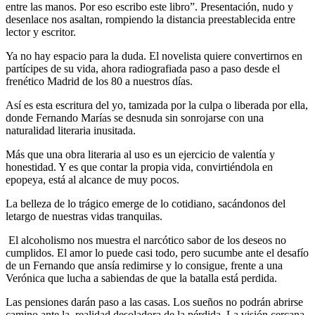
entre las manos. Por eso escribo este libro”. Presentación, nudo y
desenlace nos asaltan, rompiendo la distancia preestablecida entre
lector y escritor.
Ya no hay espacio para la duda. El novelista quiere convertirnos en
partícipes de su vida, ahora radiografiada paso a paso desde el
frenético Madrid de los 80 a nuestros días.
Así es esta escritura del yo, tamizada por la culpa o liberada por ella,
donde Fernando Marías se desnuda sin sonrojarse con una
naturalidad literaria inusitada.
Más que una obra literaria al uso es un ejercicio de valentía y
honestidad. Y es que contar la propia vida, convirtiéndola en
epopeya, está al alcance de muy pocos.
La belleza de lo trágico emerge de lo cotidiano, sacándonos del
letargo de nuestras vidas tranquilas.
El alcoholismo nos muestra el narcótico sabor de los deseos no
cumplidos. El amor lo puede casi todo, pero sucumbe ante el desafío
de un Fernando que ansía redimirse y lo consigue, frente a una
Verónica que lucha a sabiendas de que la batalla está perdida.
Las pensiones darán paso a las casas. Los sueños no podrán abrirse
camino ante la realidad desoladora de la pérdida. La visión cercana