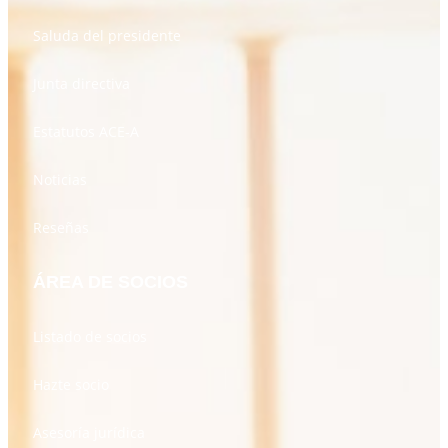
Saluda del presidente
Junta directiva
Estatutos ACE-A
Noticias
Reseñas
ÁREA DE SOCIOS
Listado de socios
Hazte socio
Asesoría jurídica