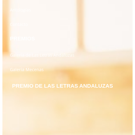
Antologías
Contacto
PREMIOS
Galería de Las Letras Andaluzas
Galería Mecenas
PREMIO DE LAS LETRAS ANDALUZAS