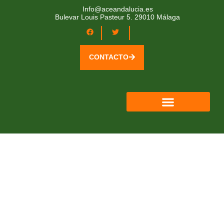
Info@aceandalucia.es
Bulevar Louis Pasteur 5. 29010 Málaga
CONTACTO
QUIÉNES SOMOS
ÁREA SOCIOS