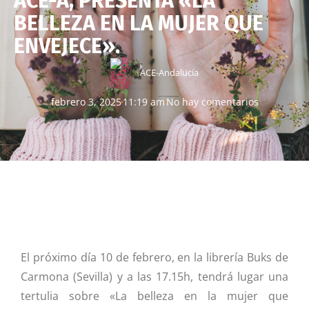
ACE-A, PRESENTA «LA
BELLEZA EN LA MUJER QUE
ENVEJECE».
ACE-Andalucía
febrero 3, 2025
11:19 am
No hay comentarios
El próximo día 10 de febrero, en la librería Buks de
Carmona (Sevilla) y a las 17.15h, tendrá lugar una
tertulia sobre «La belleza en la mujer que