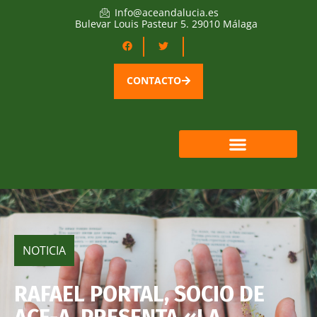
Info@aceandalucia.es
Bulevar Louis Pasteur 5. 29010 Málaga
CONTACTO
QUIÉNES SOMOS
ÁREA SOCIOS
NOTICIA
RAFAEL PORTAL, SOCIO DE