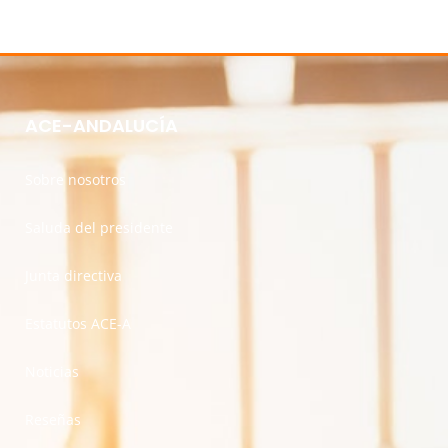
ACE-ANDALUCÍA
Sobre nosotros
Saluda del presidente
Junta directiva
Estatutos ACE-A
Noticias
Reseñas