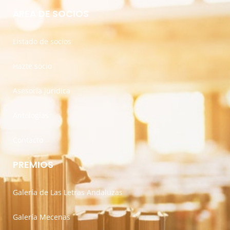
ÁREA DE SOCIOS
Listado de socios
Hazte socio
Asesoría jurídica
Antologías
Contacto
PREMIOS
Galería de Las Letras Andaluzas
Galería Mecenas