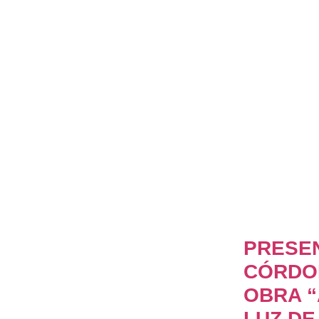
PRESE
CÓRDO
OBRA “
LUZ DE