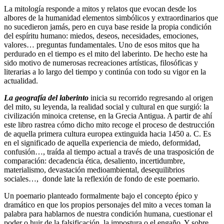
La mitología responde a mitos y relatos que evocan desde los
albores de la humanidad elementos simbólicos y extraordinarios que
no sucedieron jamás, pero en cuya base reside la propia condición
del espíritu humano: miedos, deseos, necesidades, emociones,
valores… preguntas fundamentales. Uno de esos mitos que ha
perdurado en el tiempo es el mito del laberinto. De hecho este ha
sido motivo de numerosas recreaciones artísticas, filosóficas y
literarias a lo largo del tiempo y continúa con todo su vigor en la
actualidad.
La geografía del laberinto
inicia su recorrido regresando al origen
del mito, su leyenda, la realidad social y cultural en que surgió: la
civilización minoica cretense, en la Grecia Antigua. A partir de ahí
este libro rastrea cómo dicho mito recoge el proceso de destrucción
de aquella primera cultura europea extinguida hacia 1450 a. C. Es
en el significado de aquella experiencia de miedo, deformidad,
confusión…, traída al tiempo actual a través de una trasposición de
comparación: decadencia ética, desaliento, incertidumbre,
materialismo, devastación medioambiental, desequilibrios
sociales…, donde late la reflexión de fondo de este poemario.
Un poemario planteado formalmente bajo el concepto épico y
dramático en que los propios personajes del mito a veces toman la
palabra para hablarnos de nuestra condición humana, cuestionar el
poder o huir de la falsificación, la impostura o el engaño. Y sobre