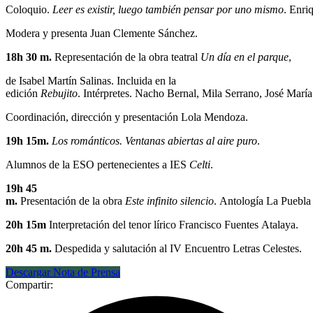
Coloquio.
Leer es existir, luego también pensar por uno mismo
. Enri
Modera y presenta Juan Clemente Sánchez.
18h 30 m.
Representación de la obra teatral
Un día en el parque
,
de Isabel Martín Salinas. Incluida en la
edición
Rebujito
. Intérpretes. Nacho Bernal, Mila Serrano, José Mar
Coordinación, dirección y presentación Lola Mendoza.
19h 15m.
Los románticos. Ventanas abiertas al aire puro
.
Alumnos de la ESO pertenecientes a IES
Celti
.
19h 45
m.
Presentación de la obra
Este infinito silencio
. Antología La Puebla
20h 15m
Interpretación del tenor lírico Francisco Fuentes Atalaya.
20h 45 m.
Despedida y salutación al IV Encuentro Letras Celestes.
Descargar Nota de Prensa
Compartir: