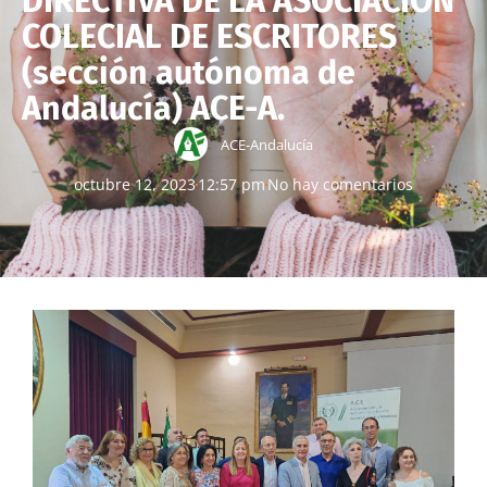
DIRECTIVA DE LA ASOCIACIÓN
COLECIAL DE ESCRITORES
(sección autónoma de
Andalucía) ACE-A.
ACE-Andalucía
octubre 12, 2023
12:57 pm
No hay comentarios