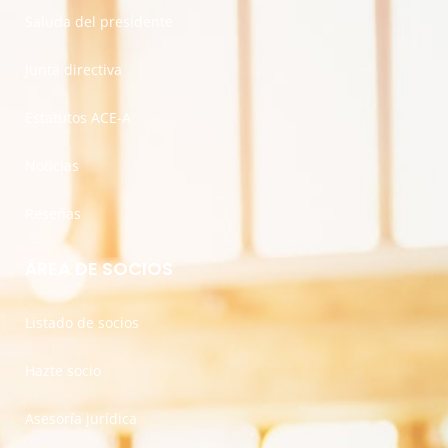
Saluda del presidente
Junta directiva
Estatutos ACE-A
Noticias
Reseñas
ÁREA DE SOCIOS
Listado de socios
Hazte socio
Asesoría jurídica