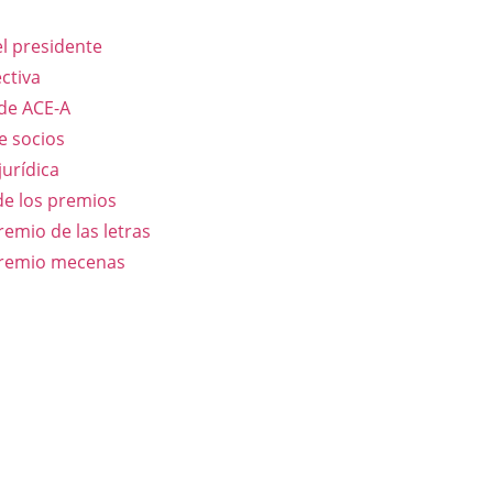
l presidente
ectiva
 de ACE-A
e socios
jurídica
de los premios
remio de las letras
premio mecenas