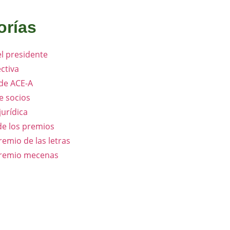
orías
l presidente
ectiva
 de ACE-A
e socios
jurídica
de los premios
remio de las letras
premio mecenas