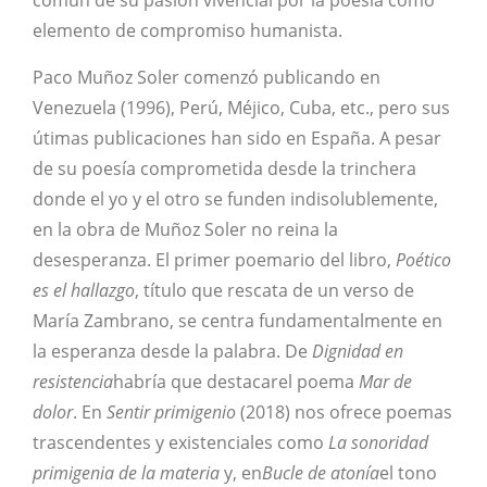
común de su pasión vivencial por la poesía como
elemento de compromiso humanista.
Paco Muñoz Soler comenzó publicando en
Venezuela (1996), Perú, Méjico, Cuba, etc., pero sus
útimas publicaciones han sido en España. A pesar
de su poesía comprometida desde la trinchera
donde el yo y el otro se funden indisolublemente,
en la obra de Muñoz Soler no reina la
desesperanza. El primer poemario del libro,
Poético
es el hallazgo
, título que rescata de un verso de
María Zambrano, se centra fundamentalmente en
la esperanza desde la palabra. De
Dignidad en
resistencia
habría que destacarel poema
Mar de
dolor
. En
Sentir primigenio
(2018) nos ofrece poemas
trascendentes y existenciales como
La sonoridad
primigenia de la materia
y, en
Bucle de atonía
el tono