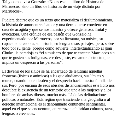
Tal y como avisa Gonzalo: «No es este un libro de Historia de
Marruecos, sino un libro de historias de un viaje distinto por
Marruecos».
Pudiera decirse que es un texto que materializa el deslumbramiento,
la historia de amor entre el autor y una tierra que se convierte en
casa de acogida y que se nos muestra y ofrece generosa, frutal y
evocadora. Una crónica de esa pasión que Gonzalo ha
experimentado por Marruecos, por su literatura, su música, su
capacidad creadora, su historia, su lengua o sus paisajes; pero, sobre
todo por su gente, porque como advierte, intertextualizando al gran
Chukri, la paradoja es “el simulacro de que te encante Marruecos sin
que te gusten sus indígenas, ese desajuste, ese amor abstracto que
implica un desprecio a las personas”.
El devenir de los siglos se ha encargado de legitimar aquellas
fronteras (físicas o anímicas) a las que aludíamos, sus límites y
muros, cuando no el desdén y el desprecio hacia nuestra familia del
sur. Pero, por encima de esos abisales distanciamientos este libro nos
descubre la existencia de un territorio que une a las mujeres y a los
hombres de ambas riberas, mucho más allá de las delimitaciones
políticas o naturales. Esta región que trasciende a la geografía o al
derecho internacional es el denominado continente sentimental,
aquel en el que se encuentran, entrecruzan e hibridan culturas, razas,
lenguas o creencias.