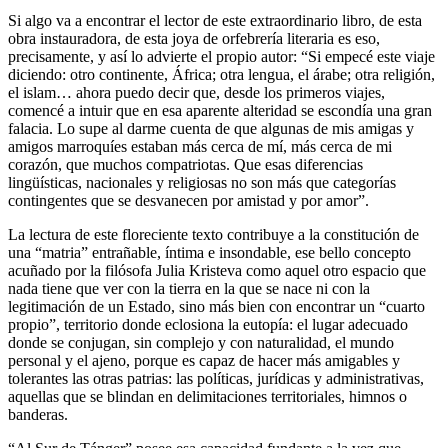
Si algo va a encontrar el lector de este extraordinario libro, de esta
obra instauradora, de esta joya de orfebrería literaria es eso,
precisamente, y así lo advierte el propio autor: “Si empecé este viaje
diciendo: otro continente, África; otra lengua, el árabe; otra religión,
el islam… ahora puedo decir que, desde los primeros viajes,
comencé a intuir que en esa aparente alteridad se escondía una gran
falacia. Lo supe al darme cuenta de que algunas de mis amigas y
amigos marroquíes estaban más cerca de mí, más cerca de mi
corazón, que muchos compatriotas. Que esas diferencias
lingüísticas, nacionales y religiosas no son más que categorías
contingentes que se desvanecen por amistad y por amor”.
La lectura de este floreciente texto contribuye a la constitución de
una “matria” entrañable, íntima e insondable, ese bello concepto
acuñado por la filósofa Julia Kristeva como aquel otro espacio que
nada tiene que ver con la tierra en la que se nace ni con la
legitimación de un Estado, sino más bien con encontrar un “cuarto
propio”, territorio donde eclosiona la eutopía: el lugar adecuado
donde se conjugan, sin complejo y con naturalidad, el mundo
personal y el ajeno, porque es capaz de hacer más amigables y
tolerantes las otras patrias: las políticas, jurídicas y administrativas,
aquellas que se blindan en delimitaciones territoriales, himnos o
banderas.