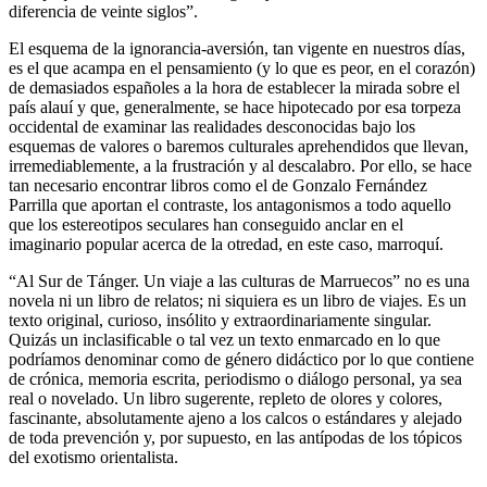
diferencia de veinte siglos”.
El esquema de la ignorancia-aversión, tan vigente en nuestros días,
es el que acampa en el pensamiento (y lo que es peor, en el corazón)
de demasiados españoles a la hora de establecer la mirada sobre el
país alauí y que, generalmente, se hace hipotecado por esa torpeza
occidental de examinar las realidades desconocidas bajo los
esquemas de valores o baremos culturales aprehendidos que llevan,
irremediablemente, a la frustración y al descalabro. Por ello, se hace
tan necesario encontrar libros como el de Gonzalo Fernández
Parrilla que aportan el contraste, los antagonismos a todo aquello
que los estereotipos seculares han conseguido anclar en el
imaginario popular acerca de la otredad, en este caso, marroquí.
“Al Sur de Tánger. Un viaje a las culturas de Marruecos” no es una
novela ni un libro de relatos; ni siquiera es un libro de viajes. Es un
texto original, curioso, insólito y extraordinariamente singular.
Quizás un inclasificable o tal vez un texto enmarcado en lo que
podríamos denominar como de género didáctico por lo que contiene
de crónica, memoria escrita, periodismo o diálogo personal, ya sea
real o novelado. Un libro sugerente, repleto de olores y colores,
fascinante, absolutamente ajeno a los calcos o estándares y alejado
de toda prevención y, por supuesto, en las antípodas de los tópicos
del exotismo orientalista.