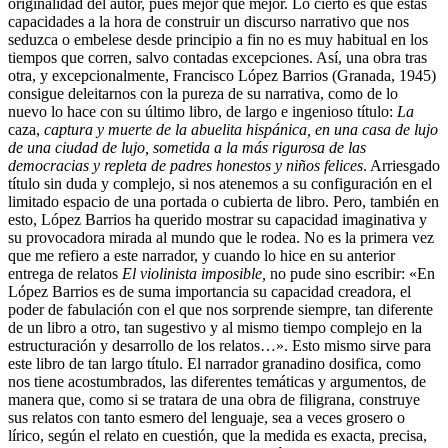
originalidad del autor, pues mejor que mejor. Lo cierto es que estas
capacidades a la hora de construir un discurso narrativo que nos
seduzca o embelese desde principio a fin no es muy habitual en los
tiempos que corren, salvo contadas excepciones. Así, una obra tras
otra, y excepcionalmente, Francisco López Barrios (Granada, 1945)
consigue deleitarnos con la pureza de su narrativa, como de lo
nuevo lo hace con su último libro, de largo e ingenioso título:
La
caza,
captura y muerte de la abuelita hispánica, en una casa de lujo
de una ciudad de lujo, sometida a la más rigurosa de las
democracias y repleta de padres honestos y niños felices
. Arriesgado
título sin duda y complejo, si nos atenemos a su configuración en el
limitado espacio de una portada o cubierta de libro. Pero, también en
esto, López Barrios ha querido mostrar su capacidad imaginativa y
su provocadora mirada al mundo que le rodea. No es la primera vez
que me refiero a este narrador, y cuando lo hice en su anterior
entrega de relatos
El violinista imposible,
no pude sino escribir: «En
López Barrios es de suma importancia su capacidad creadora, el
poder de fabulación con el que nos sorprende siempre, tan diferente
de un libro a otro, tan sugestivo y al mismo tiempo complejo en la
estructuración y desarrollo de los relatos…». Esto mismo sirve para
este libro de tan largo título. El narrador granadino dosifica, como
nos tiene acostumbrados, las diferentes temáticas y argumentos, de
manera que, como si se tratara de una obra de filigrana, construye
sus relatos con tanto esmero del lenguaje, sea a veces grosero o
lírico, según el relato en cuestión, que la medida es exacta, precisa,