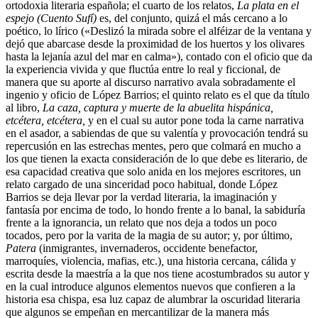
ortodoxia literaria española; el cuarto de los relatos,
La plata en el
espejo (Cuento Sufí)
es, del conjunto, quizá el más cercano a lo
poético, lo lírico («Deslizó la mirada sobre el alféizar de la ventana y
dejó que abarcase desde la proximidad de los huertos y los olivares
hasta la lejanía azul del mar en calma»), contado con el oficio que da
la experiencia vivida y que fluctúa entre lo real y ficcional, de
manera que su aporte al discurso narrativo avala sobradamente el
ingenio y oficio de López Barrios; el quinto relato es el que da título
al libro,
La caza, captura y muerte de la abuelita hispánica,
etcétera, etcétera,
y en el cual su autor pone toda la carne narrativa
en el asador, a sabiendas de que su valentía y provocación tendrá su
repercusión en las estrechas mentes, pero que colmará en mucho a
los que tienen la exacta consideración de lo que debe es literario, de
esa capacidad creativa que solo anida en los mejores escritores, un
relato cargado de una sinceridad poco habitual, donde López
Barrios se deja llevar por la verdad literaria, la imaginación y
fantasía por encima de todo, lo hondo frente a lo banal, la sabiduría
frente a la ignorancia, un relato que nos deja a todos un poco
tocados, pero por la varita de la magia de su autor; y, por último,
Patera
(inmigrantes, invernaderos, occidente benefactor,
marroquíes, violencia, mafias, etc.)
,
una historia cercana, cálida y
escrita desde la maestría a la que nos tiene acostumbrados su autor y
en la cual introduce algunos elementos nuevos que confieren a la
historia esa chispa, esa luz capaz de alumbrar la oscuridad literaria
que algunos se empeñan en mercantilizar de la manera más