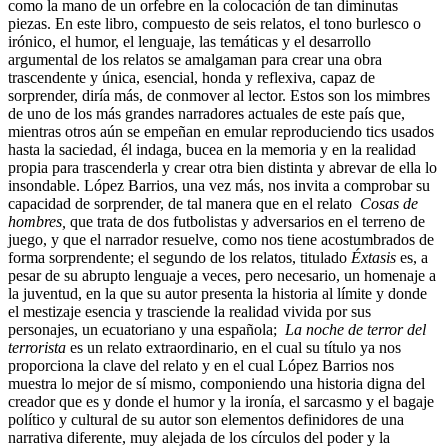
como la mano de un orfebre en la colocación de tan diminutas
piezas. En este libro, compuesto de seis relatos, el tono burlesco o
irónico, el humor, el lenguaje, las temáticas y el desarrollo
argumental de los relatos se amalgaman para crear una obra
trascendente y única, esencial, honda y reflexiva, capaz de
sorprender, diría más, de conmover al lector. Estos son los mimbres
de uno de los más grandes narradores actuales de este país que,
mientras otros aún se empeñan en emular reproduciendo tics usados
hasta la saciedad, él indaga, bucea en la memoria y en la realidad
propia para trascenderla y crear otra bien distinta y abrevar de ella lo
insondable. López Barrios, una vez más, nos invita a comprobar su
capacidad de sorprender, de tal manera que en el relato
Cosas de
hombres,
que trata de dos futbolistas y adversarios en el terreno de
juego, y que el narrador resuelve, como nos tiene acostumbrados de
forma sorprendente; el segundo de los relatos, titulado
Éxtasis
es, a
pesar de su abrupto lenguaje a veces, pero necesario, un homenaje a
la juventud, en la que su autor presenta la historia al límite y donde
el mestizaje esencia y trasciende la realidad vivida por sus
personajes, un ecuatoriano y una española;
La noche de terror del
terrorista
es un relato extraordinario, en el cual su título ya nos
proporciona la clave del relato y en el cual López Barrios nos
muestra lo mejor de sí mismo, componiendo una historia digna del
creador que es y donde el humor y la ironía, el sarcasmo y el bagaje
político y cultural de su autor son elementos definidores de una
narrativa diferente, muy alejada de los círculos del poder y la