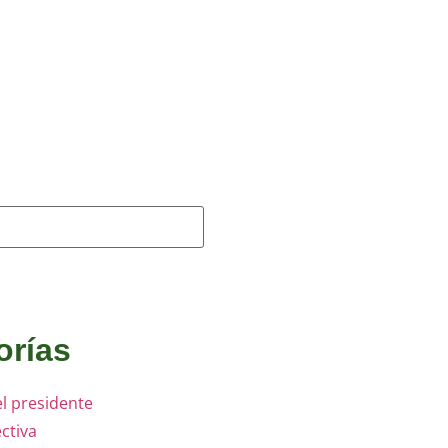
orías
l presidente
ectiva