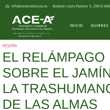
Info@aceandalucia.es
Bulevar Louis Pasteur 5. 29010 Má
INICIO
QUIÉNES
RESEÑA
EL RELÁMPAGO
SOBRE EL JAMÍ
LA TRASHUMAN
DE LAS ALMAS