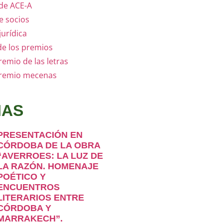
 de ACE-A
e socios
jurídica
de los premios
remio de las letras
premio mecenas
IAS
PRESENTACIÓN EN
CÓRDOBA DE LA OBRA
“AVERROES: LA LUZ DE
LA RAZÓN. HOMENAJE
POÉTICO Y
ENCUENTROS
LITERARIOS ENTRE
CÓRDOBA Y
MARRAKECH”.