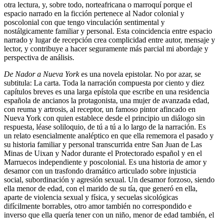
otra lectura, y, sobre todo, norteafricana o marroquí porque el
espacio narrado en la ficción pertenece al Nador colonial y
poscolonial con que tengo vinculación sentimental y
nostálgicamente familiar y personal. Esta coincidencia entre espacio
narrado y lugar de recepción crea complicidad entre autor, mensaje y
lector, y contribuye a hacer seguramente más parcial mi abordaje y
perspectiva de análisis.
De Nador a Nueva York
es una novela epistolar. No por azar, se
subtitula: La carta. Toda la narración compuesta por ciento y diez
capítulos breves es una larga epístola que escribe en una residencia
española de ancianos la protagonista, una mujer de avanzada edad,
con reuma y artrosis, al receptor, un famoso pintor afincado en
Nueva York con quien establece desde el principio un diálogo sin
respuesta, léase soliloquio, de tú a tú a lo largo de la narración. Es
un relato esencialmente analéptico en que ella rememora el pasado y
su historia familiar y personal transcurrida entre San Juan de Las
Minas de Uixan y Nador durante el Protectorado español y en el
Marruecos independiente y poscolonial. Es una historia de amor y
desamor con un trasfondo dramático articulado sobre injusticia
social, subordinación y agresión sexual. Un desamor forzoso, siendo
ella menor de edad, con el marido de su tía, que generó en ella,
aparte de violencia sexual y física, y secuelas sicológicas
difícilmente borrables, otro amor también no correspondido e
inverso que ella quería tener con un niño, menor de edad también, el