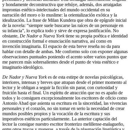
y hondamente deconstructiva que rehúye, además, dos arraigadas
improntas estético-intelectuales del mundo occidental en su
narración del moro o lo muslime: la orientalización exótica y la
idealización. La frase de Milan Kundera que obra de epígrafe inicial
de la novela: “siempre suele buscarse las raíces de un personaje en
su infancia”, lo explica todo y sirve de expresa justificación. No
obstante,
De Nador a Nueva York
tiene su propia poética e identidad
en construcción formal e enunciación narrativa, así como en
invención imaginaria. El espacio de esta breve reseña no da para
hablar con detalle de ambas. Me conformo solo con exponer algunas
observaciones puntuales poniendo el acento sobre varios puntos que
me parecen más sobresalientes desde el punto de vista estético e
imaginario-ideológico.
De Nador y Nueva York
es de esta estirpe de novelas psicológicas,
interiores, intensas y breves que atrapan desde el primer momento al
lector y le obligan a seguir la ficción sin parar, con curiosidad y
fruición hasta el final. Un espíritu de atracción que no es apaño de
todos y lo consiguen excepcionalmente los escritores de oficio como
Antonio Abad que asienta su escritura en la sinceridad, las vivencias
personales y el corazón, no sin tomar en serio la necesidad de crear
mundos posibles propios y la vocación de la escritura y sus
imperativos estéticos particularmente. La anterior captación del
lector la consigue nuestro escritor fronterizo melillense-malagueño,
entre otros trucos y maneras, a través de la plasmación lingüística y