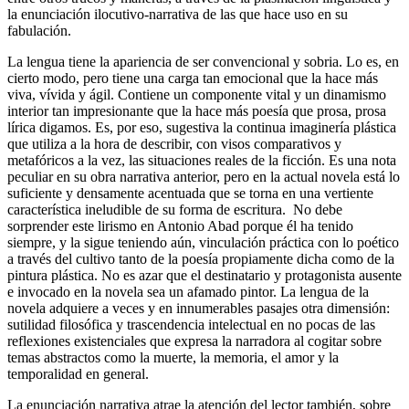
la enunciación ilocutivo-narrativa de las que hace uso en su
fabulación.
La lengua tiene la apariencia de ser convencional y sobria. Lo es, en
cierto modo, pero tiene una carga tan emocional que la hace más
viva, vívida y ágil. Contiene un componente vital y un dinamismo
interior tan impresionante que la hace más poesía que prosa, prosa
lírica digamos. Es, por eso, sugestiva la continua imaginería plástica
que utiliza a la hora de describir, con visos comparativos y
metafóricos a la vez, las situaciones reales de la ficción. Es una nota
peculiar en su obra narrativa anterior, pero en la actual novela está lo
suficiente y densamente acentuada que se torna en una vertiente
característica ineludible de su forma de escritura. No debe
sorprender este lirismo en Antonio Abad porque él ha tenido
siempre, y la sigue teniendo aún, vinculación práctica con lo poético
a través del cultivo tanto de la poesía propiamente dicha como de la
pintura plástica. No es azar que el destinatario y protagonista ausente
e invocado en la novela sea un afamado pintor. La lengua de la
novela adquiere a veces y en innumerables pasajes otra dimensión:
sutilidad filosófica y trascendencia intelectual en no pocas de las
reflexiones existenciales que expresa la narradora al cogitar sobre
temas abstractos como la muerte, la memoria, el amor y la
temporalidad en general.
La enunciación narrativa atrae la atención del lector también, sobre