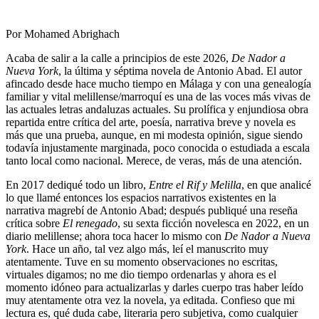
Por Mohamed Abrighach
Acaba de salir a la calle a principios de este 2026,
De Nador a
Nueva York
, la última y séptima novela de Antonio Abad. El autor
afincado desde hace mucho tiempo en Málaga y con una genealogía
familiar y vital melillense/marroquí es una de las voces más vivas de
las actuales letras andaluzas actuales. Su prolífica y enjundiosa obra
repartida entre crítica del arte, poesía, narrativa breve y novela es
más que una prueba, aunque, en mi modesta opinión, sigue siendo
todavía injustamente marginada, poco conocida o estudiada a escala
tanto local como nacional. Merece, de veras, más de una atención.
En 2017 dediqué todo un libro,
Entre el Rif y Melilla
, en que analicé
lo que llamé entonces los espacios narrativos existentes en la
narrativa magrebí de Antonio Abad; después publiqué una reseña
crítica sobre
El renegado
, su sexta ficción novelesca en 2022, en un
diario melillense; ahora toca hacer lo mismo con
De Nador a Nueva
York
. Hace un año, tal vez algo más, leí el manuscrito muy
atentamente. Tuve en su momento observaciones no escritas,
virtuales digamos; no me dio tiempo ordenarlas y ahora es el
momento idóneo para actualizarlas y darles cuerpo tras haber leído
muy atentamente otra vez la novela, ya editada. Confieso que mi
lectura es, qué duda cabe, literaria pero subjetiva, como cualquier