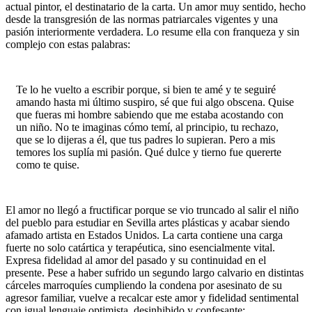
actual pintor, el destinatario de la carta. Un amor muy sentido, hecho
desde la transgresión de las normas patriarcales vigentes y una
pasión interiormente verdadera. Lo resume ella con franqueza y sin
complejo con estas palabras:
Te lo he vuelto a escribir porque, si bien te amé y te seguiré
amando hasta mi último suspiro, sé que fui algo obscena. Quise
que fueras mi hombre sabiendo que me estaba acostando con
un niño. No te imaginas cómo temí, al principio, tu rechazo,
que se lo dijeras a él, que tus padres lo supieran. Pero a mis
temores los suplía mi pasión. Qué dulce y tierno fue quererte
como te quise.
El amor no llegó a fructificar porque se vio truncado al salir el niño
del pueblo para estudiar en Sevilla artes plásticas y acabar siendo
afamado artista en Estados Unidos. La carta contiene una carga
fuerte no solo catártica y terapéutica, sino esencialmente vital.
Expresa fidelidad al amor del pasado y su continuidad en el
presente. Pese a haber sufrido un segundo largo calvario en distintas
cárceles marroquíes cumpliendo la condena por asesinato de su
agresor familiar, vuelve a recalcar este amor y fidelidad sentimental
con igual lenguaje optimista, desinhibido y confesante: