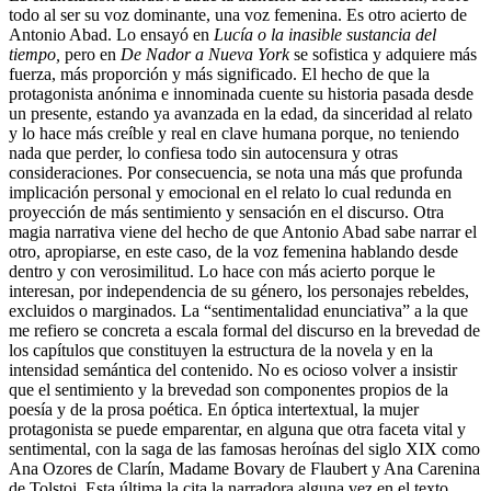
todo al ser su voz dominante, una voz femenina. Es otro acierto de
Antonio Abad. Lo ensayó en
Lucía o la inasible sustancia del
tiempo,
pero en
De Nador a Nueva York
se sofistica y adquiere más
fuerza, más proporción y más significado. El hecho de que la
protagonista anónima e innominada cuente su historia pasada desde
un presente, estando ya avanzada en la edad, da sinceridad al relato
y lo hace más creíble y real en clave humana porque, no teniendo
nada que perder, lo confiesa todo sin autocensura y otras
consideraciones. Por consecuencia, se nota una más que profunda
implicación personal y emocional en el relato lo cual redunda en
proyección de más sentimiento y sensación en el discurso. Otra
magia narrativa viene del hecho de que Antonio Abad sabe narrar el
otro, apropiarse, en este caso, de la voz femenina hablando desde
dentro y con verosimilitud. Lo hace con más acierto porque le
interesan, por independencia de su género, los personajes rebeldes,
excluidos o marginados. La “sentimentalidad enunciativa” a la que
me refiero se concreta a escala formal del discurso en la brevedad de
los capítulos que constituyen la estructura de la novela y en la
intensidad semántica del contenido. No es ocioso volver a insistir
que el sentimiento y la brevedad son componentes propios de la
poesía y de la prosa poética. En óptica intertextual, la mujer
protagonista se puede emparentar, en alguna que otra faceta vital y
sentimental, con la saga de las famosas heroínas del siglo XIX como
Ana Ozores de Clarín, Madame Bovary de Flaubert y Ana Carenina
de Tolstoi. Esta última la cita la narradora alguna vez en el texto.