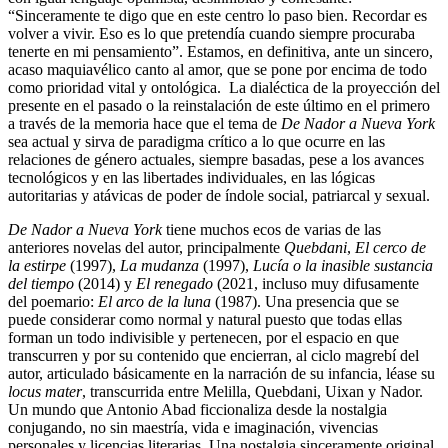
“Sinceramente te digo que en este centro lo paso bien. Recordar es
volver a vivir. Eso es lo que pretendía cuando siempre procuraba
tenerte en mi pensamiento”. Estamos, en definitiva, ante un sincero,
acaso maquiavélico canto al amor, que se pone por encima de todo
como prioridad vital y ontológica. La dialéctica de la proyección del
presente en el pasado o la reinstalación de este último en el primero
a través de la memoria hace que el tema de
De Nador a Nueva York
sea actual y sirva de paradigma crítico a lo que ocurre en las
relaciones de género actuales, siempre basadas, pese a los avances
tecnológicos y en las libertades individuales, en las lógicas
autoritarias y atávicas de poder de índole social, patriarcal y sexual.
De Nador a Nueva York
tiene muchos ecos de varias de las
anteriores novelas del autor, principalmente
Quebdani
,
El cerco de
la estirpe
(1997),
La mudanza
(1997),
Lucía o la inasible sustancia
del tiempo
(2014) y
El renegado
(2021, incluso muy difusamente
del poemario:
El arco de la luna
(1987). Una presencia que se
puede considerar como normal y natural puesto que todas ellas
forman un todo indivisible y pertenecen, por el espacio en que
transcurren y por su contenido que encierran, al ciclo magrebí del
autor, articulado básicamente en la narración de su infancia, léase su
locus mater
, transcurrida entre Melilla, Quebdani, Uixan y Nador.
Un mundo que Antonio Abad ficcionaliza desde la nostalgia
conjugando, no sin maestría, vida e imaginación, vivencias
personales y licencias literarias. Una nostalgia sinceramente original