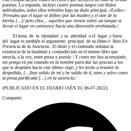
poemas. La segunda, incluye cuatro poemas largos con títulos
individuales, todos ellos referidos bajo un título principal, «Exilio»:
/Pensaba que el lugar se define/ por las madres y el olor de la
hierba […]/ pero ellos… aquellos que vienen sobre/ un tanque se
llevan el lugar en camiones/ hacia una dimensión arrebatada./.
El tema de la identidad
y
su alteridad o el lugar
y
fuera
del lugar es también el argumento principal de su últim·o libro
En
Presencia de la Ausencia.
.
El título y el contenido señalan la
existencia de la dualidad y contradicción en el mismo libro que
mezcla, a la vez, entre prosa y poesía:
/
Y como me has aconsejado,
me pongo en pie estando en tu nombre para dar las gracias a los
que te despiden hacia este último viaje, y les invito a resumir la
despedida, […]has salido de mí y he salido de ti, sano y salvo como
la prosa purificada […] en tu ausencia./
(PUBLICADO EN EL DIARIO JAÉN EL 06-07-2022).
Compartir: