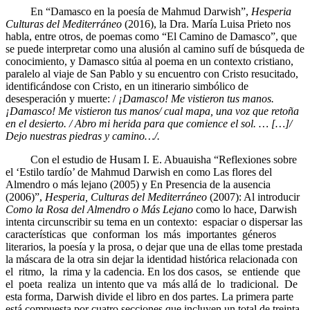
En “Damasco en la poesía de Mahmud Darwish”,
Hesperia
Culturas del Mediterráneo
(2016), la Dra. María Luisa Prieto nos
habla, entre otros, de poemas como “El Camino de Damasco”, que
se puede interpretar como una alusión al camino sufí de búsqueda de
conocimiento, y Damasco sitúa al poema en un contexto cristiano,
paralelo al viaje de San Pablo y su encuentro con Cristo resucitado,
identificándose con Cristo, en un itinerario simbólico de
desesperación y muerte: /
¡Damasco! Me vistieron tus manos.
¡Damasco! Me vistieron tus manos/ cual mapa, una voz que retoña
en el desierto. / Abro mi herida para que comience el sol. … […]/
Dejo nuestras piedras y camino…/.
Con el estudio de Husam I. E. Abuauisha “Reflexiones sobre
el ‘Estilo tardío’ de Mahmud Darwish en como Las flores del
Almendro o más lejano (2005) y En Presencia de la ausencia
(2006)”,
Hesperia, Culturas del Mediterráneo
(2007): Al introducir
Como la Rosa del Almendro o Más Lejano
como lo hace, Darwish
intenta circunscribir su tema en un contexto: espaciar o dispersar las
características que conforman los más importantes géneros
literarios, la poesía y la prosa, o dejar que una de ellas tome prestada
la máscara de la otra sin dejar la identidad histórica relacionada con
el ritmo, la rima y la cadencia. En los dos casos, se entiende que
el poeta realiza un intento que va más allá de lo tradicional. De
esta forma, Darwish divide el libro en dos partes. La primera parte
está compuesta por cuatro secciones que incluyen un total de treinta