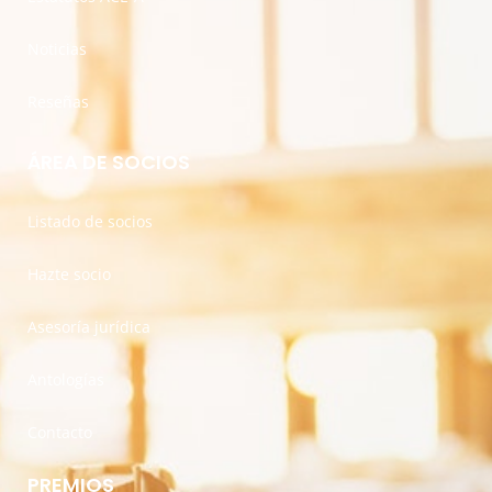
Noticias
Reseñas
ÁREA DE SOCIOS
Listado de socios
Hazte socio
Asesoría jurídica
Antologías
Contacto
PREMIOS