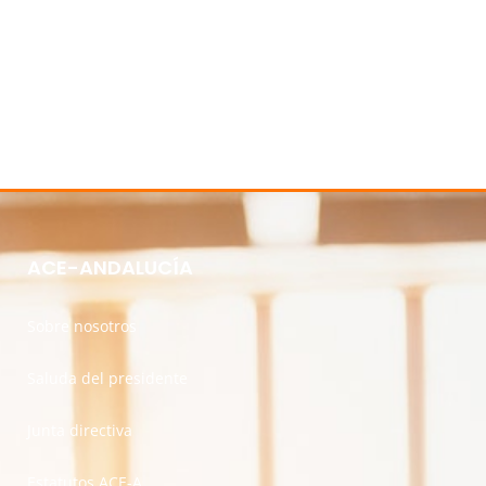
ACE-ANDALUCÍA
Sobre nosotros
Saluda del presidente
Junta directiva
Estatutos ACE-A