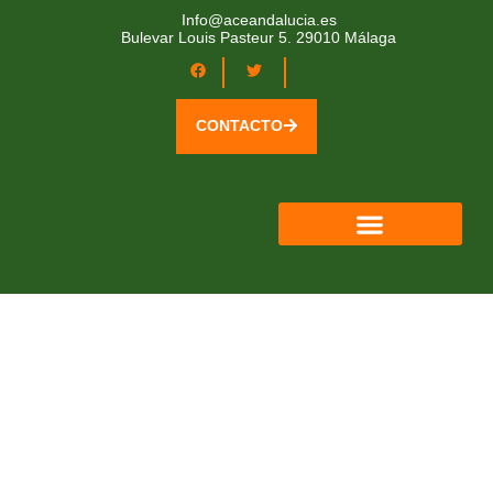
Info@aceandalucia.es
Bulevar Louis Pasteur 5. 29010 Málaga
CONTACTO
QUIÉNES SOMOS
ÁREA SOCIOS