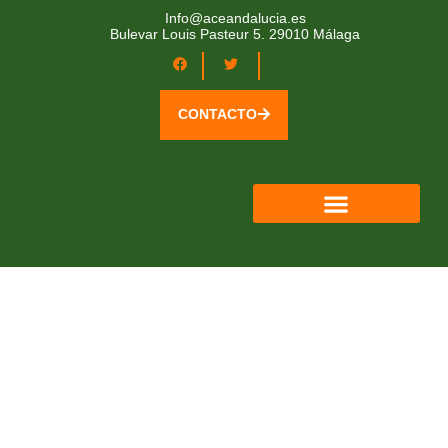
Info@aceandalucia.es
Bulevar Louis Pasteur 5. 29010 Málaga
CONTACTO
QUIÉNES SOMOS
ÁREA SOCIOS