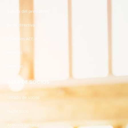
Saluda del presidente
Junta directiva
Estatutos ACE-A
Noticias
Reseñas
ÁREA DE SOCIOS
Listado de socios
Hazte socio
Asesoría jurídica