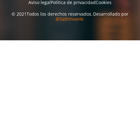
Aviso legal
Política de privacidad
Cookies
© 2021
Todos los derechos reservados.
Desarrollado por
@Saltimvanki