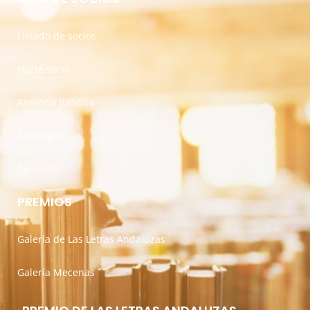
Listado de socios
Hazte socio
Asesoría jurídica
Antologías
Contacto
PREMIOS
Galería de Las Letras Andaluzas
Galería Mecenas