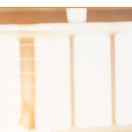
ACE-ANDALUCÍA
Sobre nosotros
Saluda del presidente
Junta directiva
Estatutos ACE-A
Noticias
Reseñas
ÁREA DE SOCIOS