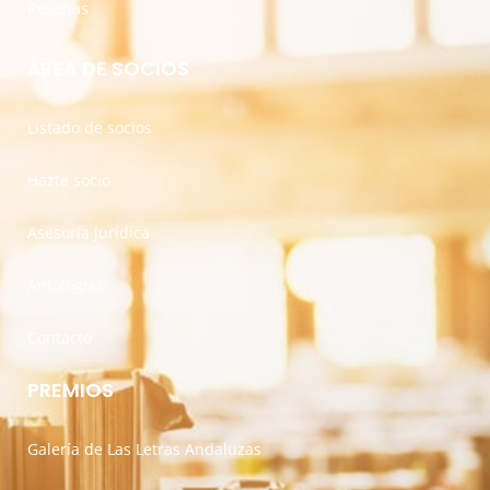
Reseñas
ÁREA DE SOCIOS
Listado de socios
Hazte socio
Asesoría jurídica
Antologías
Contacto
PREMIOS
Galería de Las Letras Andaluzas