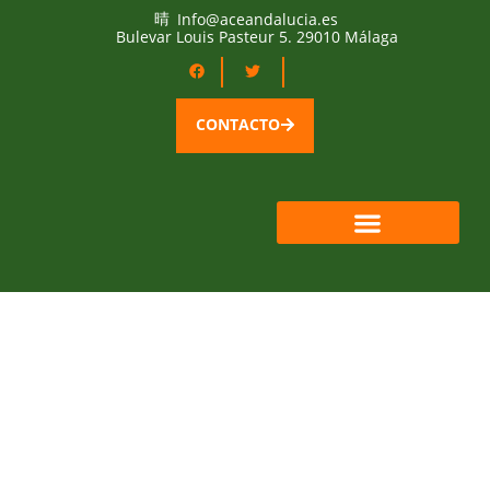
Info@aceandalucia.es
Bulevar Louis Pasteur 5. 29010 Málaga
CONTACTO
QUIÉNES SOMOS
ÁREA SOCIOS