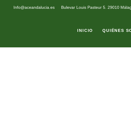
Info@aceandalucia.es
Bulevar Louis Pasteur 5. 29010 Mála
INICIO
QUIÉNES 