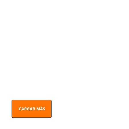
CARGAR MÁS
PREMIO MECENAS LITERATURA
ANDALUZA