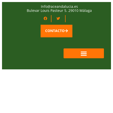
Info@aceandalucia.es
Bulevar Louis Pasteur 5. 29010 Málaga
CONTACTO
QUIÉNES SOMOS
ÁREA SOCIOS