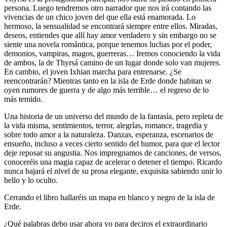
persona. Luego tendremos otro narrador que nos irá contando las
vivencias de un chico joven del que ella está enamorada. Lo
hermoso, la sensualidad se encontrará siempre entre ellos. Miradas,
deseos, entiendes que allí hay amor verdadero y sin embargo no se
siente una novela romántica, porque tenemos luchas por el poder,
demonios, vampiras, magos, guerreras… Iremos conociendo la vida
de ambos, la de Thyrsá camino de un lugar donde solo van mujeres.
En cambio, el joven Ixhian marcha para entrenarse. ¿Se
reencontrarán? Mientras tanto en la isla de Erde donde habitan se
oyen rumores de guerra y de algo más terrible… el regreso de lo
más temido.
Una historia de un universo del mundo de la fantasía, pero repleta de
la vida misma, sentimientos, terror, alegrías, romance, tragedia y
sobre todo amor a la naturaleza. Danzas, esperanza, escenarios de
ensueño, incluso a veces cierto sentido del humor, para que el lector
deje reposar su angustia. Nos impregnamos de canciones, de versos,
conoceréis una magia capaz de acelerar o detener el tiempo. Ricardo
nunca bajará el nivel de su prosa elegante, exquisita sabiendo unir lo
bello y lo oculto.
Cerrando el libro hallaréis un mapa en blanco y negro de la isla de
Erde.
¿Qué palabras debo usar ahora yo para deciros el extraordinario