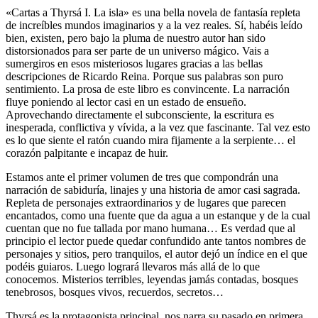
«Cartas a Thyrsá I. La isla» es una bella novela de fantasía repleta
de increíbles mundos imaginarios y a la vez reales. Sí, habéis leído
bien, existen, pero bajo la pluma de nuestro autor han sido
distorsionados para ser parte de un universo mágico. Vais a
sumergiros en esos misteriosos lugares gracias a las bellas
descripciones de Ricardo Reina. Porque sus palabras son puro
sentimiento. La prosa de este libro es convincente. La narración
fluye poniendo al lector casi en un estado de ensueño.
Aprovechando directamente el subconsciente, la escritura es
inesperada, conflictiva y vívida, a la vez que fascinante. Tal vez esto
es lo que siente el ratón cuando mira fijamente a la serpiente… el
corazón palpitante e incapaz de huir.
Estamos ante el primer volumen de tres que compondrán una
narración de sabiduría, linajes y una historia de amor casi sagrada.
Repleta de personajes extraordinarios y de lugares que parecen
encantados, como una fuente que da agua a un estanque y de la cual
cuentan que no fue tallada por mano humana… Es verdad que al
principio el lector puede quedar confundido ante tantos nombres de
personajes y sitios, pero tranquilos, el autor dejó un índice en el que
podéis guiaros. Luego logrará llevaros más allá de lo que
conocemos. Misterios terribles, leyendas jamás contadas, bosques
tenebrosos, bosques vivos, recuerdos, secretos…
Thyrsá es la protagonista principal, nos narra su pasado en primera