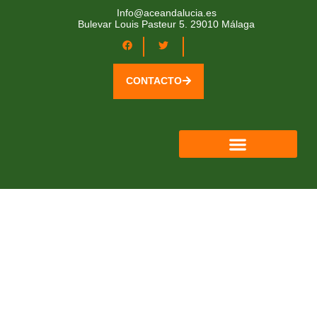
Info@aceandalucia.es
Bulevar Louis Pasteur 5. 29010 Málaga
CONTACTO
QUIÉNES SOMOS
ÁREA SOCIOS